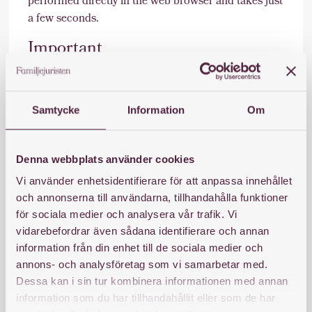
performed directly in the web browser and takes just
a few seconds.
Important
It is important to remember that the translation is
being done by a machine and not by a person. This
means that you can never expect the translation to
Samtycke
Information
Om
be 100% correct.
Kinda Begravningsbyrå cannot be held responsible
Denna webbplats använder cookies
for any mistakes in translations performed by Google
Vi använder enhetsidentifierare för att anpassa innehållet
Translate. Only the original Swedish text can be
och annonserna till användarna, tillhandahålla funktioner
viewed as Fonus official text. This translation option
för sociala medier och analysera vår trafik. Vi
should be viewed as an additional help for visitors to
vidarebefordrar även sådana identifierare och annan
the website who do not understand Swedish.
information från din enhet till de sociala medier och
annons- och analysföretag som vi samarbetar med.
Dessa kan i sin tur kombinera informationen med annan
information som du har tillhandahållit eller som de har