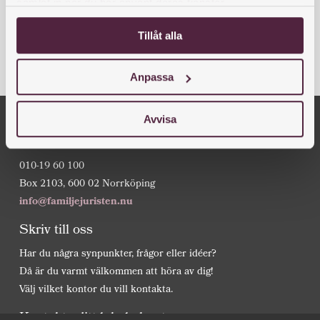
Powered by
Translate
samlat in när du har använt deras tjänster.
Tillåt alla
Anpassa
Avvisa
Familjejuristen
010-19 60 100
Box 2103, 600 02 Norrköping
info@familjejuristen.nu
Skriv till oss
Har du några synpunkter, frågor eller idéer?
Då är du varmt välkommen att höra av dig!
Välj vilket kontor du vill kontakta.
Kontakta ditt lokala kontor