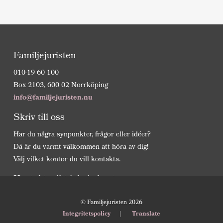
Familjejuristen
010-19 60 100
Box 2103, 600 02 Norrköping
info@familjejuristen.nu
Skriv till oss
Har du några synpunkter, frågor eller idéer?
Då är du varmt välkommen att höra av dig!
Välj vilket kontor du vill kontakta.
Kontakta ditt lokala kontor
Gå
© Familjejuristen 2026
till
Integritetspolicy
Translate
kontor