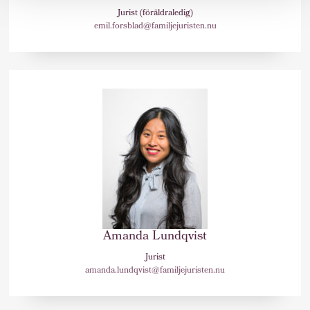
Jurist (föräldraledig)
emil.forsblad@familjejuristen.nu
Amanda Lundqvist
Jurist
amanda.lundqvist@familjejuristen.nu