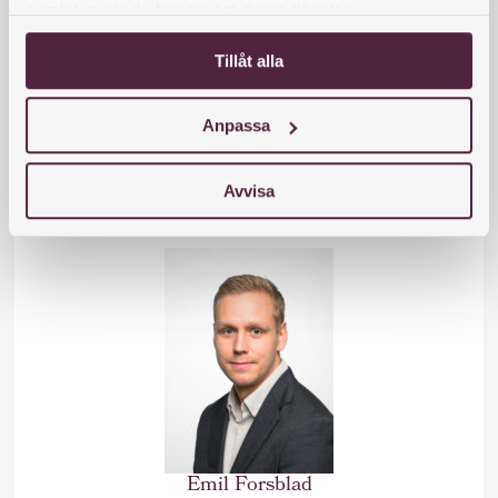
samlat in när du har använt deras tjänster.
Tillåt alla
Clara Svensson
Jurist
Anpassa
clara.svensson@familjejuristen.nu
Avvisa
Emil Forsblad